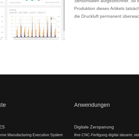
Sensordaten aufgezeichnet. So 
Produktion dieses Artikels tatsä
die Druckluft permanent überwa
kte
Anwendungen
ES
Digitale Zerspanung
rne Manufacturing Execution System
Ihre CNC-Fertigung digital steuern, ve