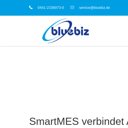
0441-2336973-0
service@bluebiz.de
SmartMES verbindet 