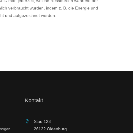
weiß man jederzeit, welche Ressourcen während der
chlich verbraucht wurden, indem z. B. die Energie und
cht und aufgezeichnet werden.
Kontakt
Stau 123
26122 Oldenburg
rfolgen